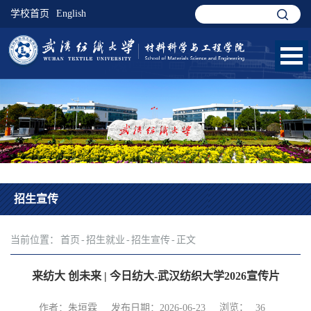
学校首页
English
招生宣传
当前位置：
首页
-
招生就业
-
招生宣传
-
正文
来纺大 创未来 | 今日纺大-武汉纺织大学2026宣传片
浏览：
作者：朱垣霖
发布日期：2026-06-23
36