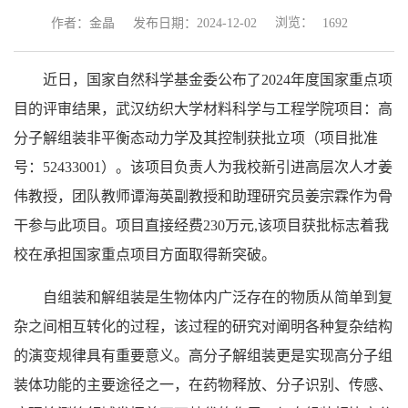
浏览：
作者：金晶
发布日期：2024-12-02
1692
近日，国家自然科学基金委公布了2024年度国家重点项
目的评审结果，武汉纺织大学材料科学与工程学院项目：高
分子解组装非平衡态动力学及其控制获批立项（项目批准
号：52433001）。该项目负责人为我校新引进高层次人才
姜
伟
教授，团队教师谭海英副教授和助理研究员姜宗霖作为骨
干参与此项目。项目直接经费230万元,
该项目获批
标志着
我
校在承担国家
重点
项目方面
取得
新突破
。
自组装和解组装是生物体内广泛存在的物质从简单到复
杂之间相互转化的过程，该过程的研究对阐明各种复杂结构
的演变规律具有重要意义。高分子解组装更是实现高分子组
装体功能的主要途径之一，在药物释放、分子识别、传感、