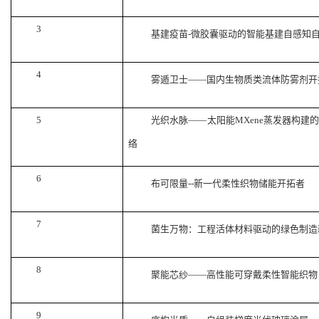
3
基建疫苗
-微胶囊驱动的智能基建自感知
4
雾遁卫士
——国内生物质类流体防雾剂开
5
光织水脉
——太阳能MXene蒸发器构建
络
6
布可限量
--新一代柔性织物储能开拓者
7
菌生万物：工程活体材料驱动的绿色制造
8
聚能芯纱
——高性能可穿戴柔性智能织物
9