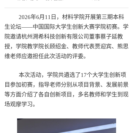
202
6
年
6月
11
日，材料学院开展
第三期
本科
生论坛
——
中国国际大学生创新大赛学院初赛。
学
院邀请杭州溯希科技创新有限公司董事蔡子延教
授
，学院
教学院长顾绍金、教师代表贾迎宾、
熊思
维
老师应邀担任此次活动的评委。
本次活动，学院共遴选了
17个
大学生创新项
目参加初赛，指导老师分别从项目背景、发展前景
等方面介绍了各自创新项目
，多名
教师和学生到现
场观摩学习。