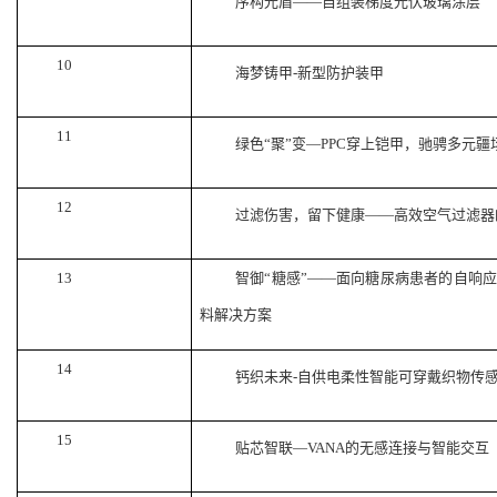
序构光盾
——自组装梯度光伏玻璃涂层
10
海梦铸甲
-新型防护装甲
11
绿色
“聚”变—PPC穿上铠甲，驰骋多元疆
12
过滤伤害，留下健康
——高效空气过滤器
13
智御
“
糖感
”——
面向糖尿病患者的自响应
料解决方案
14
钙织未来
-自供电柔性智能可穿戴织物传
15
贴芯智联
—VANA的无感连接与智能交互