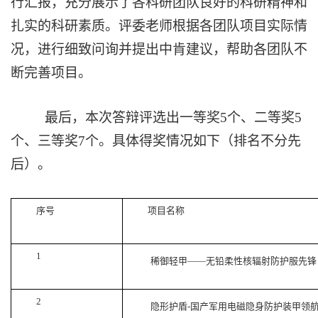
行汇报，充分展示了各科研团队良好的科研精神和
扎实的科研素质。评委老师根据各团队项目实际情
况，进行细致问询并提出中肯建议，帮助各团队不
断完善项目。
最后，本次答辩评选出一等奖
5个、二等奖5
个、三等奖
7
个。具体得奖情况如下（排名不分先
后）
。
序号
项目名称
1
稀御轻甲
——无铅柔性核辐射防护服先锋
2
隐形护盾
-国产军用电磁隐身防护装甲领