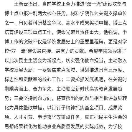
王新云指出，当前学校正全力推进“双一流”建设攻坚与
博士点申报冲刺两大核心任务，材料学院作为关键支撑单位
之一，肩负着科研基金争取、高水平成果奖项申报、博士点
培育建设三项重点工作，使命光荣且责任重大。他强调，申
博工作的突破不仅是学院发展史上的重要里程碑，更是对学
校“双一流”建设最直接、最有力的贡献。希望学院领导班子
以此次民主生活会为新起点，切实强化使命担当，主动融入
学校发展大局：
一要
聚焦重点领域，谋划推进具有显示度、
标志性和贡献率的核心工作；
二要
抢抓发展机遇，在关键时
期乘势而上、奋力争先，主动顺应新时代高等教育发展趋
势；
三要
坚持问题导向，将查摆出的问题与相互批评意见转
化为具体整改举措，以钉钉子精神抓实基金项目、成果奖
项、人才引育、申博攻坚等重点任务，真正把民主生活会的
思想成果转化为推动事业高质量发展的实际成效，为学校