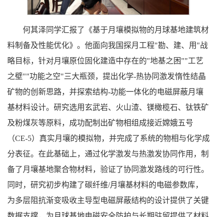
何其泽同学汇报了《基于月壤模拟物的月球基地建筑材
料制备及性能优化》。他面向我国探月工程"勘、建、用"战
略目标，针对月壤原位固化建造中存在的"地基之困""工艺
之壁""功能之空"三大瓶颈，提出化学-热协同激发惰性结晶
矿物的创新思路，并探索结构-功能一体化的电磁屏蔽月壤
基材料设计。研究选用玄武岩、火山渣、镁橄榄石、钛铁矿
及粉煤灰等原料，成功配制出矿物相组成接近嫦娥五号
（CE-5）真实月壤的模拟物，并完成了系统的物相与化学成
分表征。在此基础上，通过化学激发与热激发协同作用，制
备了月壤基地聚合物材料，验证了协同激发路线的可行性。
同时，研究初步构建了碳纤维/月壤基材料的电磁参数库，
为多层阻抗渐变吸收主导型电磁屏蔽结构的设计提供了关键
数据支撑，为月球基地电磁安全防护与长期驻留提供了材料