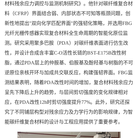
材料残余应力调控与监测机制研究》。他针对碳纤维复合材
料（CFRP）界面结合弱、内部状态不可知等瓶颈问题，创
新性地提出"双向化学匹配界面"的强韧化策略，并选用FBG
光纤光栅传感器实现复合材料全生命周期的智能化原位监
测。研究采用聚多巴胺（PDA）对碳纤维表面进行仿生改
性，并设计合成含丰富C-O活性长链的BST-E175B改性树
脂，通过PDA层上的仲胺基、伯胺基及酚羟基与树脂的不可
逆原位亲核开环与加成共交联反应，构建强韧界面。FBG监
测结果表明，随着PDA改性时间的增加，复合材料残余应力
呈先下降后上升的趋势，与层间剪切强度的变化规律相对
应，在PDA改性12h时剪切强度提升77%。此外，研究还探
究了不同铺层构型对残余应力及力学行为的影响规律，为智
能碳纤维复合材料的设计与工程应用提供了重要参考。