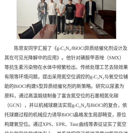
陈思安同学汇报了《g-C₃N₄/BiOCl异质结催化剂设计及
其在可见光降解中的应用》。他针对磺胺甲恶唑（SMX）
等抗生素污染物在水体中频繁检出、传统处理工艺去除效果
有限等环境问题，提出采用氮空位调控的g-C₃N₄与氧空位辅
助的BiOCl构建S型异质结催化剂的新策略。研究以尿素为
原料，通过高温煅烧制备了富含氮空位的石墨相氮化碳
（GCN），并以机械球磨法实现g-C₃N₄与BiOCl的复合，依
托球磨过程的机械应力诱导BiOCl晶格发生局部畸变，原位
构建氧空位。通过XPS、EPR、Tauc曲线等表征证实了氮空