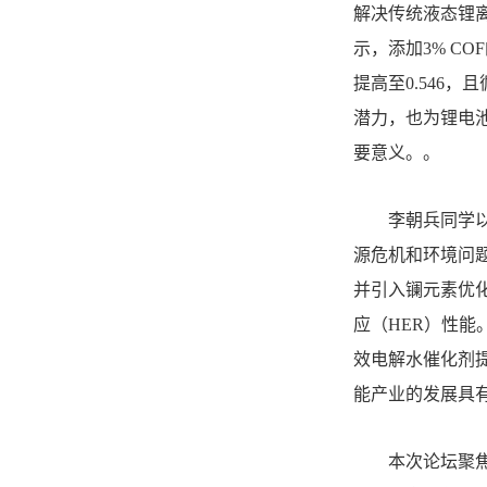
解决传统液态锂
示，添加3% COF
提高至0.546
潜力，也为锂电
要意义。。
李朝兵同学
源危机和环境问
并引入镧元素优化
应（HER）性
效电解水催化剂
能产业的发展具
本次论坛聚