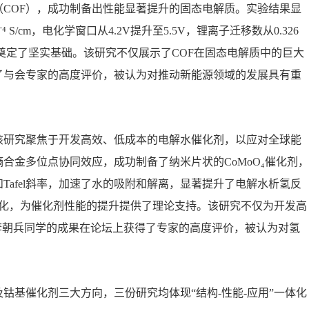
COF），成功制备出性能显著提升的固态电解质。实验结果显
⁻⁴ S/cm，电化学窗口从4.2V提升至5.5V，锂离子迁移数从0.326
用奠定了坚实基础。该研究不仅展示了COF在固态电解质中的巨大
了与会专家的高度评价，被认为对推动新能源领域的发展具有重
该研究聚焦于开发高效、低成本的电解水催化剂，以应对全球能
合金多位点协同效应，成功制备了纳米片状的CoMoO₄催化剂，
afel斜率，加速了水的吸附和解离，显著提升了电解水析氢反
变化，为催化剂性能的提升提供了理论支持。该研究不仅为开发高
李朝兵同学的成果在论坛上获得了专家的高度评价，被认为对氢
基催化剂三大方向，三份研究均体现“结构-性能-应用”一体化