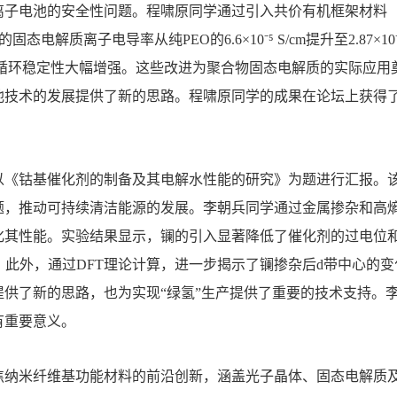
离子电池的安全性问题。程啸原同学通过引入共价有机框架材料（
的固态电解质离子电导率从纯PEO的6.6×10⁻⁵ S/cm提升至2.87×10
，且循环稳定性大幅增强。这些改进为聚合物固态电解质的实际应
池技术的发展提供了新的思路。程啸原同学的成果在论坛上获得
以《钴基催化剂的制备及其电解水性能的研究》为题进行汇报。
题，推动可持续清洁能源的发展。李朝兵同学通过金属掺杂和高熵
其性能。实验结果显示，镧的引入显著降低了催化剂的过电位和T
能。此外，通过DFT理论计算，进一步揭示了镧掺杂后d带中心的
提供了新的思路，也为实现“绿氢”生产提供了重要的技术支持。
有重要意义。
焦纳米纤维基功能材料的前沿创新，涵盖光子晶体、固态电解质及钴