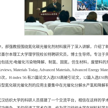
中，郝强教授围绕氮化碳光催化剂材料展开了深入讲解，介绍了
家墨尔本理工大学理学院校长特聘研究员，博士生导师。专注于
向包括光\电催化污染物降解、制氢、固氮，仿生材料，废塑料的
 Reviews, Materials Today, Advanced Materials, Advanced Energy
0次，H-index 50.有25篇论文入选ESI高被引论文，12篇入选
新型氮化碳光催化剂的应用主要集中在光催化分解水产氢和降解
武汉纺织大学的科研人员搭建了一个交流平台，相信在这样的学
成功举办，不仅促进了学术交流，也为武汉纺织大学在材料科学